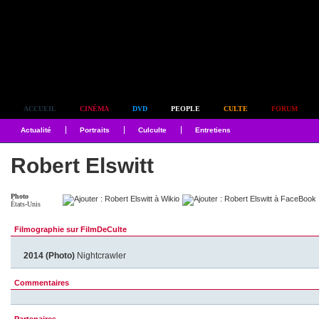
Simplement culte
ACCUEIL
CINÉMA
DVD
PEOPLE
CULTE
FORUM
Actualité
Portraits
Culculte
Entretiens
Robert Elswitt
Photo
États-Unis
Filmographie sur FilmDeCulte
2014 (Photo)
Nightcrawler
Commentaires