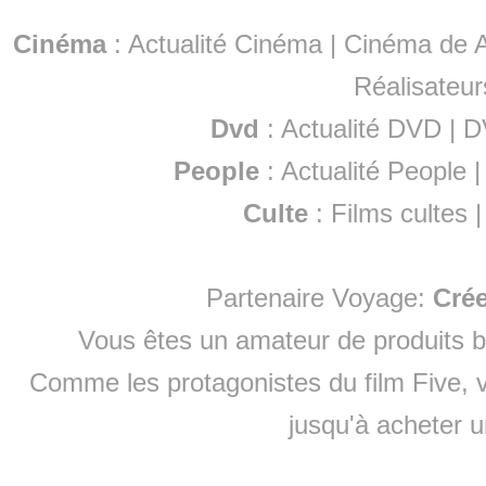
Cinéma
:
Actualité Cinéma
|
Cinéma de A
Réalisateur
Dvd
:
Actualité DVD
|
D
People
:
Actualité People
Culte
:
Films cultes
Partenaire Voyage:
Cré
Vous êtes un amateur de produits
b
Comme les protagonistes du film Five, v
jusqu'à
acheter 