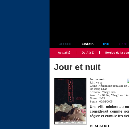
Simplement culte
ACCUEIL
CINÉMA
DVD
PEOPL
Actualité
De A à Z
Sorties de la se
Jour et nuit
Jour et nuit
Ri ri ye ye
Chine, République populaire de,
De
Wang Chao
Scénario :
Wang Chao
Avec :
Su Ghilin
,
Wang Lan
,
Liu
Durée : 1h35
Sortie : 02/02/2005
Une ville minière au no
considérait comme son
région et cumule les ri
BLACKOUT