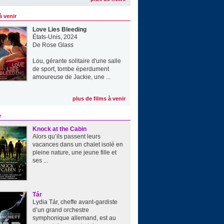
à venir
Love Lies Bleeding
États-Unis, 2024
De
Rose Glass
Lou, gérante solitaire d'une salle
de sport, tombe éperdument
amoureuse de Jackie, une ...
plus de films à venir
e
Knock at the Cabin
Alors qu’ils passent leurs
vacances dans un chalet isolé en
pleine nature, une jeune fille et
ses ...
Tár
Lydia Tár, cheffe avant-gardiste
d’un grand orchestre
symphonique allemand, est au