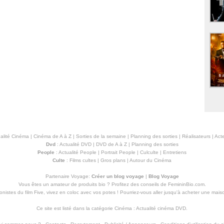
alité Cinéma
|
Cinéma de A à Z
|
Sorties de la semaine
|
Planning des sorties
|
Réalisateurs
|
Acte
Dvd
:
Actualité DVD
|
DVD de A à Z
|
Planning des sorties
People
:
Actualité People
|
Portrait People
|
Culculte
|
Entretiens
Culte
:
Films cultes
|
Gros plans
|
Autour du Cinéma
Partenaire Voyage:
Créer un blog voyage
|
Blog Voyage
Vous êtes un amateur de produits
bio
? Profitez des conseils de FemininBio.com.
istes du film Five, vivez en coloc avec vos potes ! Pourriez-vous aller jusqu'à
acheter une mais
Ce site est listé dans la catégorie
Cinéma
:
Actualité cinéma DVD
.