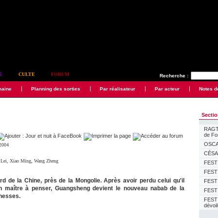
E
CULTE
FORUM
Recherche :
maine
Planning des sorties
Par réalisateur
Par acteur
Notes d
Secti
RAGTI
de F
OSCAR
 2004
CÉSAR
 Lei
,
Xiao Ming
,
Wang Zheng
FESTI
FESTI
rd de la Chine, près de la Mongolie. Après avoir perdu celui qu'il
FESTI
 maître à penser, Guangsheng devient le nouveau nabab de la
FESTI
chesses.
FEST
dévoi