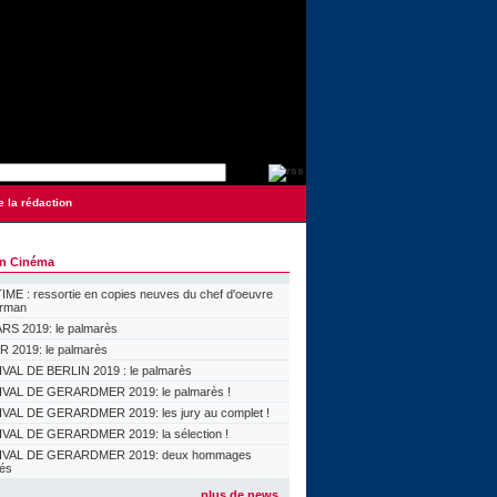
e la rédaction
on Cinéma
ME : ressortie en copies neuves du chef d'oeuvre
orman
S 2019: le palmarès
 2019: le palmarès
VAL DE BERLIN 2019 : le palmarès
VAL DE GERARDMER 2019: le palmarès !
VAL DE GERARDMER 2019: les jury au complet !
VAL DE GERARDMER 2019: la sélection !
IVAL DE GERARDMER 2019: deux hommages
lés
plus de news