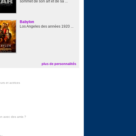
sommet de son art et de sa ...
Babylon
Los Angeles des années 1920 ...
plus de personnalités
urs et actrices
on avec des amis
?