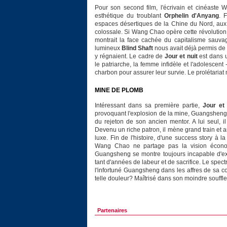
Pour son second film, l'écrivain et cinéaste
esthétique du troublant
Orphelin d'Anyang
. 
espaces désertiques de la Chine du Nord, aux
colossale. Si Wang Chao opère cette révolution,
montrait la face cachée du capitalisme sauva
lumineux
Blind Shaft
nous avait déjà permis de 
y régnaient. Le cadre de
Jour et nuit
est dans u
le patriarche, la femme infidèle et l'adolescen
charbon pour assurer leur survie. Le prolétariat 
MINE DE PLOMB
Intéressant dans sa première partie,
Jour et 
provoquant l'explosion de la mine, Guangsheng 
du rejeton de son ancien mentor. A lui seul, il
Devenu un riche patron, il mène grand train et a
luxe. Fin de l'histoire, d'une success story à
Wang Chao ne partage pas la vision économi
Guangsheng se montre toujours incapable d'ex
tant d'années de labeur et de sacrifice. Le spec
l'infortuné Guangsheng dans les affres de sa c
telle douleur? Maîtrisé dans son moindre souffl
Partenaires