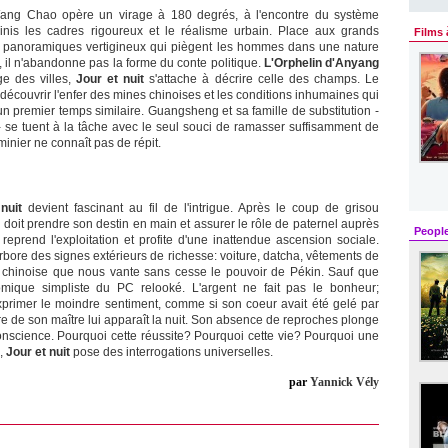
 Wang Chao opère un virage à 180 degrés, à l'encontre du système
Finis les cadres rigoureux et le réalisme urbain. Place aux grands
Films 
 panoramiques vertigineux qui piègent les hommes dans une nature
 il n'abandonne pas la forme du conte politique.
L'Orphelin d'Anyang
ge des villes,
Jour et nuit
s'attache à décrire celle des champs. Le
découvrir l'enfer des mines chinoises et les conditions inhumaines qui
n premier temps similaire. Guangsheng et sa famille de substitution -
t - se tuent à la tâche avec le seul souci de ramasser suffisamment de
minier ne connaît pas de répit.
nuit
devient fascinant au fil de l'intrigue. Après le coup de grisou
doit prendre son destin en main et assurer le rôle de paternel auprès
Peopl
 reprend l'exploitation et profite d'une inattendue ascension sociale.
rbore des signes extérieurs de richesse: voiture, datcha, vêtements de
 la chinoise que nous vante sans cesse le pouvoir de Pékin. Sauf que
que simpliste du PC relooké. L'argent ne fait pas le bonheur;
primer le moindre sentiment, comme si son coeur avait été gelé par
tre de son maître lui apparaît la nuit. Son absence de reproches plonge
onscience. Pourquoi cette réussite? Pourquoi cette vie? Pourquoi une
e,
Jour et nuit
pose des interrogations universelles.
par
Yannick Vély