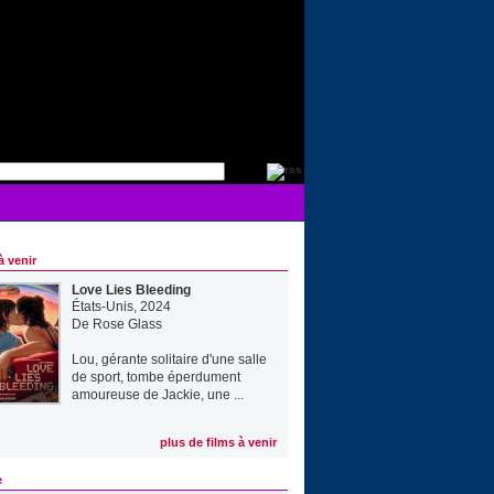
à venir
Love Lies Bleeding
États-Unis, 2024
De
Rose Glass
Lou, gérante solitaire d'une salle
de sport, tombe éperdument
amoureuse de Jackie, une ...
plus de films à venir
e