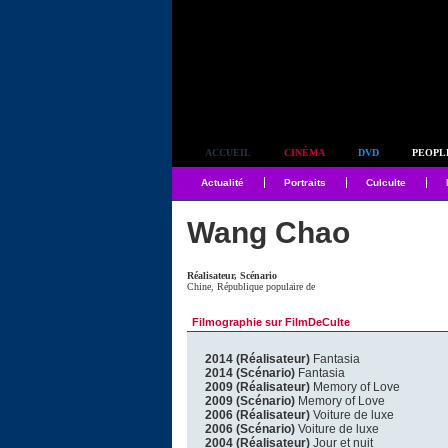
Simplement culte
ACCUEIL
CINÉMA
DVD
PEOPL
Actualité
Portraits
Culculte
Wang Chao
Réalisateur, Scénario
Chine, République populaire de
Filmographie sur FilmDeCulte
2014 (Réalisateur)
Fantasia
2014 (Scénario)
Fantasia
2009 (Réalisateur)
Memory of Love
2009 (Scénario)
Memory of Love
2006 (Réalisateur)
Voiture de luxe
2006 (Scénario)
Voiture de luxe
2004 (Réalisateur)
Jour et nuit