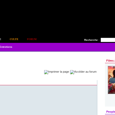
E
CULTE
FORUM
Recherche :
Entretiens
Films 
Peopl