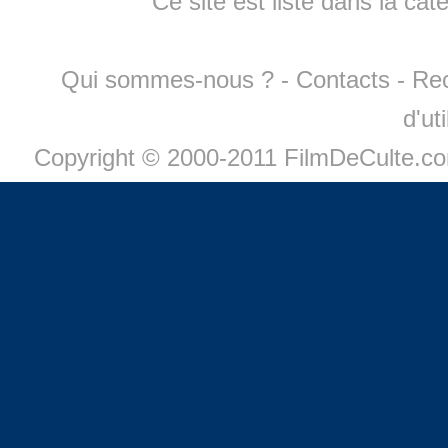
Ce site est listé dans la cat
Qui sommes-nous ?
-
Contacts
-
Re
d'ut
Copyright © 2000-2011 FilmDeCulte.c