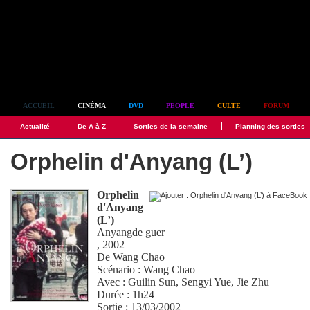
Simplement culte
ACCUEIL
CINÉMA
DVD
PEOPLE
CULTE
FORUM
Actualité
De A à Z
Sorties de la semaine
Planning des sorties
Orphelin d'Anyang (L’)
Orphelin
d'Anyang
(L’)
Anyangde guer
, 2002
De
Wang Chao
Scénario :
Wang Chao
Avec :
Guilin Sun
,
Sengyi Yue
,
Jie Zhu
Durée : 1h24
Sortie : 13/03/2002