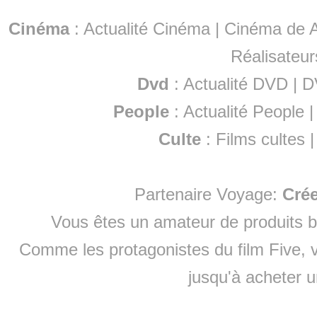
Cinéma
:
Actualité Cinéma
|
Cinéma de A
Réalisateur
Dvd
:
Actualité DVD
|
D
People
:
Actualité People
Culte
:
Films cultes
Partenaire Voyage:
Cré
Vous êtes un amateur de produits
b
Comme les protagonistes du film Five, v
jusqu'à
acheter 