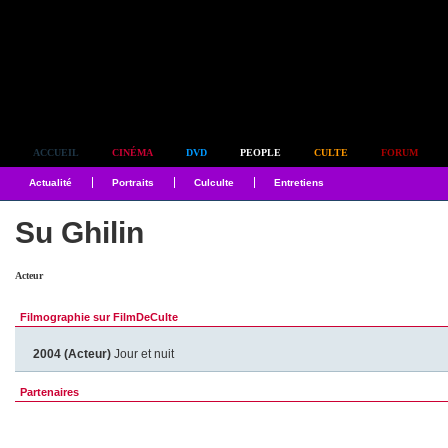
Simplement culte
ACCUEIL
CINÉMA
DVD
PEOPLE
CULTE
FORUM
Actualité
Portraits
Culculte
Entretiens
Su Ghilin
Acteur
Filmographie sur FilmDeCulte
2004 (Acteur)
Jour et nuit
Partenaires