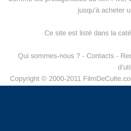
jusqu'à
acheter 
Ce site est listé dans la cat
Qui sommes-nous ?
-
Contacts
-
Re
d'ut
Copyright © 2000-2011 FilmDeCulte.c