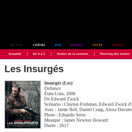
Simplement culte
ACCUEIL
CINÉMA
DVD
PEOPLE
CULTE
FORUM
Actualité
De A à Z
Sorties de la semaine
Planning des sorties
Les Insurgés
Insurgés (Les)
Defiance
États-Unis, 2008
De
Edward Zwick
Scénario :
Clayton Frohman
,
Edward Zwick
d'
Avec :
Jamie Bell
,
Daniel Craig
,
Alexa Davalo
Photo :
Eduardo Serra
Musique :
James Newton Howard
Durée : 2h17