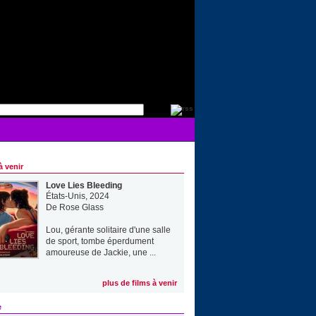
à venir
Love Lies Bleeding
États-Unis, 2024
De
Rose Glass
Lou, gérante solitaire d'une salle
de sport, tombe éperdument
amoureuse de Jackie, une ...
plus de films à venir
e