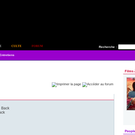
E
CULTE
FORUM
Recherche :
Entretiens
Films 
o Back
ack
Peopl