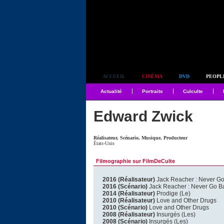
Simplement culte
ACCUEIL
CINÉMA
DVD
PEOPL
Actualité
Portraits
Culculte
Edward Zwick
Réalisateur, Scénario, Musique, Producteur
États-Unis
Filmographie sur FilmDeCulte
2016 (Réalisateur)
Jack Reacher : Never G
2016 (Scénario)
Jack Reacher : Never Go B
2014 (Réalisateur)
Prodige (Le)
2010 (Réalisateur)
Love and Other Drugs
2010 (Scénario)
Love and Other Drugs
2008 (Réalisateur)
Insurgés (Les)
2008 (Scénario)
Insurgés (Les)