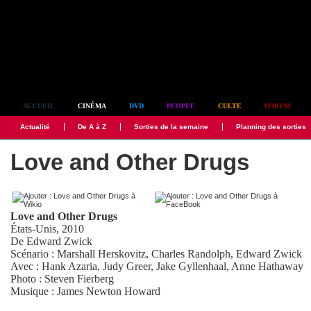
Simplement culte
ACCUEIL
CINÉMA
DVD
PEOPLE
CULTE
FORUM
Actualité
De A à Z
Sorties de la semaine
Planning des sorties
Love and Other Drugs
Love and Other Drugs
États-Unis, 2010
De
Edward Zwick
Scénario :
Marshall Herskovitz
,
Charles Randolph
,
Edward Zwick
Avec :
Hank Azaria
,
Judy Greer
,
Jake Gyllenhaal
,
Anne Hathaway
Photo :
Steven Fierberg
Musique :
James Newton Howard