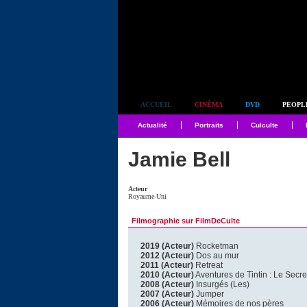
Simplement culte
ACCUEIL
CINÉMA
DVD
PEOPL
Actualité
Portraits
Culculte
Jamie Bell
Acteur
Royaume-Uni
Filmographie sur FilmDeCulte
2019 (Acteur)
Rocketman
2012 (Acteur)
Dos au mur
2011 (Acteur)
Retreat
2010 (Acteur)
Aventures de Tintin : Le Secre
2008 (Acteur)
Insurgés (Les)
2007 (Acteur)
Jumper
2006 (Acteur)
Mémoires de nos pères