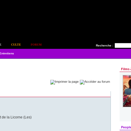
E
CULTE
FORUM
Recherche :
Entretiens
Films 
t de la Licorne (Les)
Peopl