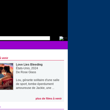
à venir
Love Lies Bleeding
États-Unis, 2024
De
Rose Glass
Lou, gérante solitaire d'une salle
de sport, tombe éperdument
amoureuse de Jackie, une ...
plus de films à venir
e