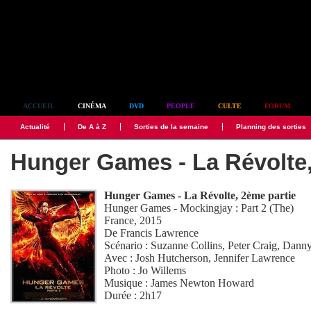
Simplement culte
ACCUEIL
CINÉMA
DVD
PEOPLE
CULTE
FORUM
Actualité
De A à Z
Sorties de la semaine
Planning des sorties
Hunger Games - La Révolte,
Hunger Games - La Révolte, 2ème partie
Hunger Games - Mockingjay : Part 2 (The)
France, 2015
De
Francis Lawrence
Scénario :
Suzanne Collins
,
Peter Craig
,
Danny
Avec :
Josh Hutcherson
,
Jennifer Lawrence
Photo :
Jo Willems
Musique :
James Newton Howard
Durée : 2h17