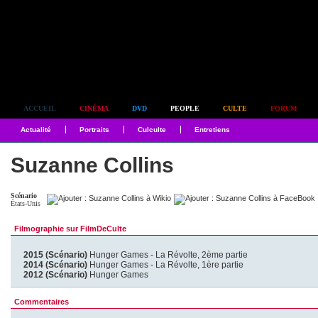
Simplement culte
ACCUEIL
CINÉMA
DVD
PEOPLE
CULTE
FORUM
Actualité
Portraits
Culculte
Entretiens
Suzanne Collins
Scénario
États-Unis
Filmographie sur FilmDeCulte
2015 (Scénario)
Hunger Games - La Révolte, 2ème partie
2014 (Scénario)
Hunger Games - La Révolte, 1ère partie
2012 (Scénario)
Hunger Games
Commentaires