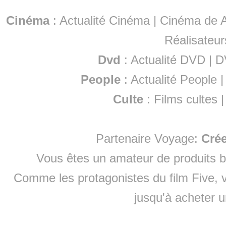
Cinéma
:
Actualité Cinéma
|
Cinéma de A
Réalisateur
Dvd
:
Actualité DVD
|
D
People
:
Actualité People
Culte
:
Films cultes
Partenaire Voyage:
Cré
Vous êtes un amateur de produits
b
Comme les protagonistes du film Five, v
jusqu'à
acheter 