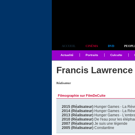
Simplement culte
ACCUEIL
CINÉMA
DVD
PEOPL
Actualité
Portraits
Culculte
Francis Lawrence
Réalisateur
Filmographie sur FilmDeCulte
2015 (Réalisateur)
Hunger Games - La Révol
2014 (Réalisateur)
Hunger Games - La Révol
2013 (Réalisateur)
Hunger Games - L'embr
2010 (Réalisateur)
De l'eau pour les élépha
2007 (Réalisateur)
Je suis une légende
2005 (Réalisateur)
Constantine