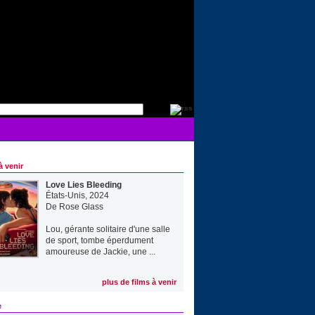
à venir
Love Lies Bleeding
États-Unis, 2024
De
Rose Glass
Lou, gérante solitaire d'une salle
de sport, tombe éperdument
amoureuse de Jackie, une ...
plus de films à venir
e