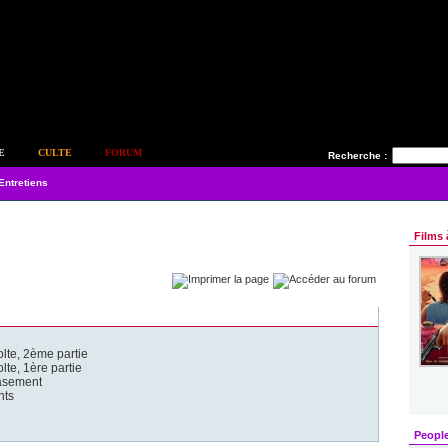
E
CULTE
FORUM
Recherche :
Entretiens
Films 
te, 2ème partie
te, 1ère partie
asement
nts
Peopl