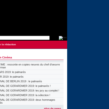
e la rédaction
on Cinéma
ME : ressortie en copies neuves du chef d'oeuvre
orman
S 2019: le palmarès
 2019: le palmarès
VAL DE BERLIN 2019 : le palmarès
VAL DE GERARDMER 2019: le palmarès !
VAL DE GERARDMER 2019: les jury au complet !
VAL DE GERARDMER 2019: la sélection !
IVAL DE GERARDMER 2019: deux hommages
lés
plus de news