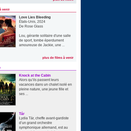
à venir
Love Lies Bleeding
États-Unis, 2024
De
Rose Glass
Lou, gérante solitaire d'une salle
de sport, tombe éperdument
amoureuse de Jackie, une ...
plus de films à venir
e
Knock at the Cabin
Alors qu’ils passent leurs
vacances dans un chalet isolé en
pleine nature, une jeune fille et
ses ...
Tár
Lydia Tár, cheffe avant-gardiste
d’un grand orchestre
symphonique allemand, est au