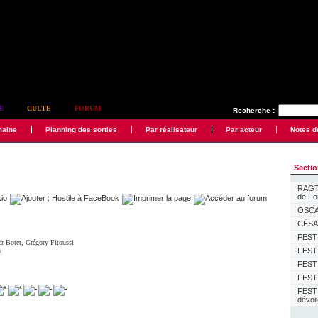
E
CULTE
FORUM
Recherche :
maine
Planning des sorties
Par réalisateur
Par acteur
Notes d
Secti
RAGTI
de F
OSCAR
CÉSAR
FESTI
er Botet
,
Grégory Fitoussi
n
FESTI
FESTI
FESTI
FEST
dévoi