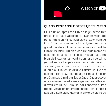
QUAND T’ES DANS LE DESERT, DEPUIS T
Plus d’un an après son Prix de la jeunesse De
présentation aux Utopiales de Nantes voilà qu
percer dans un milieu asphyxié et agonisant. Alo
tant d’autre, un simple caillou qui, une fois la
grand monde ? Et bien comme trop souvent, la 
film de Mathieu Turi en a dans le bide même s’i
caduque certains jolis efforts. Post-apo à la n
bien distinctes qui arrivent à donner un certain 
(et qui ne tombe pas dans les excès gore don
scénario) avec une mise en scène carrée, des 
gueule au film, on se dit que l’affaire vaut le d
cachet efficace. Surtout pour un film fait à l
plutôt mises à mal par les scènes rétrospectives
une certaine maladresse ingénue tant elles son
d’avoir été un peu blousé par l’ensemble. Parce
répète, visuellement irréprochable, l’ensemble 
la pleine adhésion. Mais on a envie de croire qu