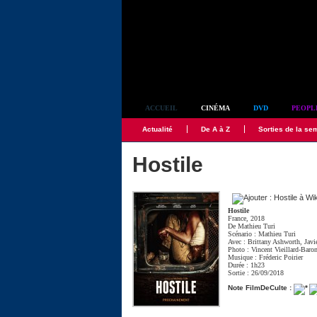
Simplement culte
ACCUEIL
CINÉMA
DVD
PEOPL
Actualité
De A à Z
Sorties de la se
Hostile
Hostile
France, 2018
De
Mathieu Turi
Scénario :
Mathieu Turi
Avec :
Brittany Ashworth
,
Javi
Photo :
Vincent Vieillard-Baro
Musique :
Fréderic Poirier
Durée : 1h23
Sortie : 26/09/2018
Note FilmDeCulte :