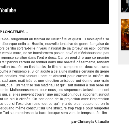
ROP LONGTEMPS…
nis-de-Rougemont au festival de Neuchâtel et quasi 10 mois après sa
e débarque enfin ce
Hostile
, nouvelle tentative de genre française de
rs ce film sortira-t-il le niveau national de sa torpeur ou est-il comme
ncé vers la mare, ne se transformera pas en pavé et n’éclaboussera pas
réponse se situe dans l’entre deux. Car on peut dire que ce premier
l fait parfois l’erreur de tomber dans une naïveté désarmante, rendant
arration éclatée en flashbacks, le film se compose de deux structures
souffle à l’ensemble. Si on ajoute à cela une maitrise certaine du genre
t certains réalisateurs usent et abusent pour cacher la misère du
cadrages maitrisés et une direction artistique qui donne une vraie
étour, que Turi maitrise son matériau et qu’il sait donner à son bébé un
’économie. Malheureusement pour nous, ces séquences fantastiques sont
 qui, si elles peuvent trouver une justification, nous apportent surtout
t un nid à clichés. On sort donc de la projection avec l’impression
 que si l’exercice reste tout ce qu’il y a de plus louable, et, on le
est quand même construit sur une structure trop fragile pour remporter
e Turi saura redresser la barre lorsque sera venu le temps du 2e film.
par
Christophe Chenallet