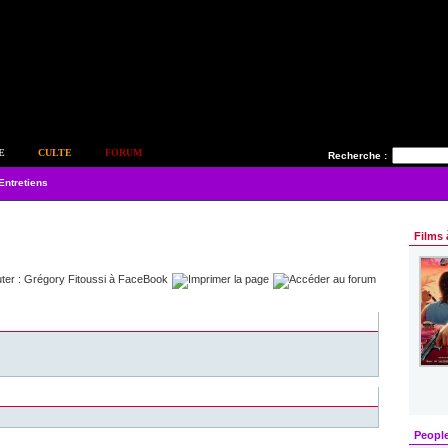
E
CULTE
FORUM
Recherche :
Entretiens
Films 
Peopl