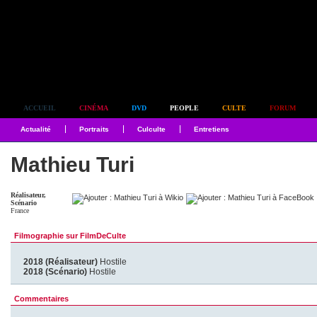
Simplement culte
ACCUEIL
CINÉMA
DVD
PEOPLE
CULTE
FORUM
Actualité
Portraits
Culculte
Entretiens
Mathieu Turi
Réalisateur,
Scénario
France
Filmographie sur FilmDeCulte
2018 (Réalisateur)
Hostile
2018 (Scénario)
Hostile
Commentaires