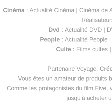
Cinéma
:
Actualité Cinéma
|
Cinéma de A
Réalisateur
Dvd
:
Actualité DVD
|
D
People
:
Actualité People
Culte
:
Films cultes
Partenaire Voyage:
Cré
Vous êtes un amateur de produits
b
Comme les protagonistes du film Five, v
jusqu'à
acheter 