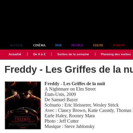
Simplement culte
ACCUEIL
CINÉMA
DVD
PEOPLE
CULTE
FORUM
Actualité
De A à Z
Sorties de la semaine
Planning des sorties
Freddy - Les Griffes de la nu
Freddy - Les Griffes de la nuit
A Nightmare on Elm Street
États-Unis, 2009
De
Samuel Bayer
Scénario :
Eric Heisserer
,
Wesley Strick
Avec :
Clancy Brown
,
Katie Cassidy
,
Thomas 
Earle Haley
,
Rooney Mara
Photo :
Jeff Cutter
Musique :
Steve Jablonsky