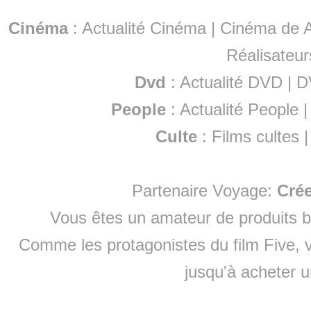
Cinéma
:
Actualité Cinéma
|
Cinéma de A
Réalisateur
Dvd
:
Actualité DVD
|
D
People
:
Actualité People
Culte
:
Films cultes
Partenaire Voyage:
Cré
Vous êtes un amateur de produits
b
Comme les protagonistes du film Five, v
jusqu'à
acheter 