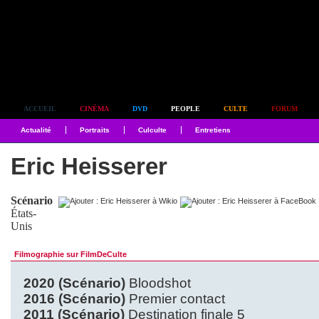
Simplement culte
ACCUEIL
CINÉMA
DVD
PEOPLE
CULTE
FORUM
Actualité
Portraits
Culculte
Entretiens
Eric Heisserer
Scénario
États-
Unis
Filmographie sur FilmDeCulte
2020 (Scénario)
Bloodshot
2016 (Scénario)
Premier contact
2011 (Scénario)
Destination finale 5