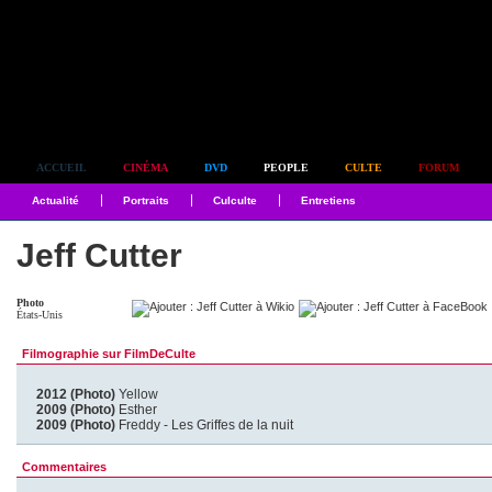
Simplement culte
ACCUEIL
CINÉMA
DVD
PEOPLE
CULTE
FORUM
Actualité
Portraits
Culculte
Entretiens
Jeff Cutter
Photo
États-Unis
Filmographie sur FilmDeCulte
2012 (Photo)
Yellow
2009 (Photo)
Esther
2009 (Photo)
Freddy - Les Griffes de la nuit
Commentaires