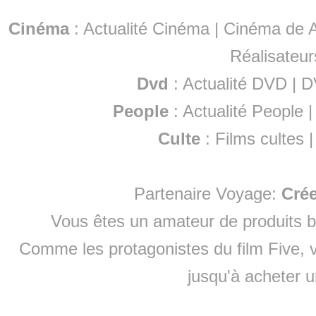
Cinéma
:
Actualité Cinéma
|
Cinéma de A
Réalisateur
Dvd
:
Actualité DVD
|
D
People
:
Actualité People
Culte
:
Films cultes
Partenaire Voyage:
Cré
Vous êtes un amateur de produits
b
Comme les protagonistes du film Five, v
jusqu'à
acheter 