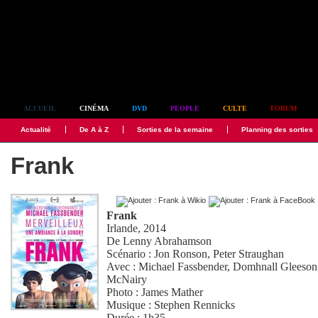
Simplement culte
ACCUEIL
CINÉMA
DVD
PEOPLE
CULTE
FORUM
Actualité
De A à Z
Sorties de la semaine
Planning des sorties
Frank
Frank
Irlande, 2014
De
Lenny Abrahamson
Scénario :
Jon Ronson
,
Peter Straughan
Avec :
Michael Fassbender
,
Domhnall Gleeson
McNairy
Photo :
James Mather
Musique :
Stephen Rennicks
Durée : 1h35