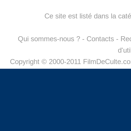
Ce site est listé dans la cat
Qui sommes-nous ?
-
Contacts
-
Re
d'ut
Copyright © 2000-2011 FilmDeCulte.c