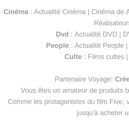
Cinéma
:
Actualité Cinéma
|
Cinéma de A
Réalisateur
Dvd
:
Actualité DVD
|
D
People
:
Actualité People
Culte
:
Films cultes
Partenaire Voyage:
Cré
Vous êtes un amateur de produits
b
Comme les protagonistes du film Five, v
jusqu'à
acheter 