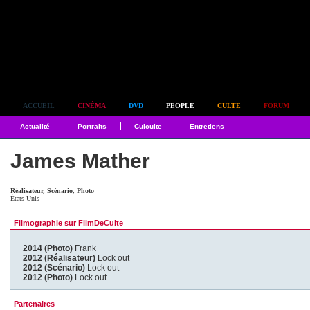
Simplement culte
ACCUEIL
CINÉMA
DVD
PEOPLE
CULTE
FORUM
Actualité
Portraits
Culculte
Entretiens
James Mather
Réalisateur, Scénario, Photo
États-Unis
Filmographie sur FilmDeCulte
2014 (Photo)
Frank
2012 (Réalisateur)
Lock out
2012 (Scénario)
Lock out
2012 (Photo)
Lock out
Partenaires