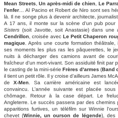
Mean Streets
,
Un après-midi de chien
,
Le Parr
l’enfer
… Al Pacino et Robert de Niro sont ses hér
là. Il ne songe plus à devenir architecte, journalis
A 17 ans, il monte sur la scène d’un pub pour 
Sisters
(soit Javotte, soit Anastasie) dans une a
Cendrillon
, croisée avec
Le Petit Chaperon rou
magique
. Après une courte formation théâtrale, 
ses moments les plus ras les pâquerettes, le j
nuits à décharger des camions avant de couri
fraîcheur d’un mort-vivant. Son assiduité finit par p
le casting de la mini-série
Frères d’armes
(
Band o
il tient un petit rôle. Il y croise d’ailleurs James M
de
X-Men
. Sa carrière américaine est lanc
convaincu. L’année suivante est placée sous 
chômage. Retour à la case départ. Le frelu
Angleterre. Le succès passera par des chemins 
apparitions furtives, un téléfilm sur Winnie l’ou
chevet (
Winnie, un ourson de légende
), des