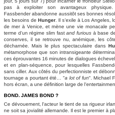
jour, 5 jours sur 7) pour incarner le frondeur Stel
pas à exploiter son avantageux physique.
Fassbender abandonne aussitôt ses bonnes résolu
les besoins de
Hunger
. Il s’exile à Los Angeles
de mer à Venice, et mène une vie monacale p
terme d’un régime slim fast
and furious
à base de
conserves, il se retrouve nu, anémique, les côte
décharnée. Mais le plus spectaculaire dans
Hu
métamorphose que son intransigeante déterminat
ces éprouvantes 16 minutes de dialogues échevelé
et en plan-séquence, pour lesquelles Fassbende
sans ciller. Aux côtés du perfectionniste et débo
tournage a pourtant été… "
a lot of fun
". Michael 
hors écran, a une définition large de l’entertainmen
BOND. JAMES BOND ?
Ce dévouement, l’acteur le tient de sa rigueur ir
ne soit sa jovialité allemande. Il est le premier à p