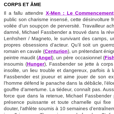
CORPS ET ÂME
Il a fallu attendre
X-Men : Le Commencement
public son charisme insensé, cette désinvolture frag
voilée d’un soupçon de perversité. Travailleur a
damné, Michael Fassbender a trouvé dans la révol
Lenhsherr / Magneto, le survivant des camps, u
propres obsessions d’acteur. Qu’il soit un guerro
romain en cavale (
Centurion
), un prétendant énig
peintre maudit (
Angel
), un père occasionnel (
Fis
insoumis (
Hunger
), Fassbender se jette à corp
insolite, un lieu trouble et dangereux, parfois à 
Fassbender est joueur et aime jouer de son excen
l’homme défend le panache dans la débâcle, l’élo
gouffre d’amertume. La tiédeur, connaît pas. Aussi
force que dans la retenue, Michael Fassbender 
présence puissante et toute charnelle qui fixe 
douter, l’athlète soumis à 10 semaines d’entraînem