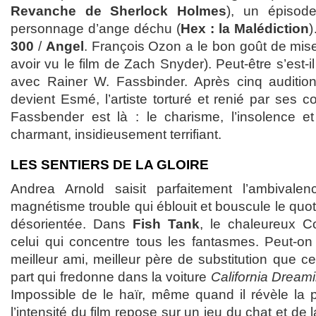
Revanche de Sherlock Holmes
), un épisode
personnage d’ange déchu (
Hex : la Malédiction
)
300
/
Angel
. François Ozon a le bon goût de mis
avoir vu le film de Zach Snyder). Peut-être s’est
avec Rainer W. Fassbinder. Après cinq auditio
devient Esmé, l’artiste torturé et renié par ses c
Fassbender est là : le charisme, l’insolence et
charmant, insidieusement terrifiant.
LES SENTIERS DE LA GLOIRE
Andrea Arnold saisit parfaitement l’ambival
magnétisme trouble qui éblouit et bouscule le quoti
désorientée. Dans
Fish Tank
, le chaleureux C
celui qui concentre tous les fantasmes. Peut-on 
meilleur ami, meilleur père de substitution que ce
part qui fredonne dans la voiture
California Dream
Impossible de le haïr, même quand il révèle la p
l’intensité du film repose sur un jeu du chat et de 