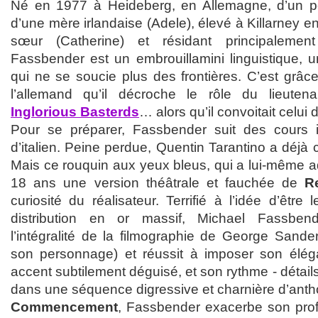
Né en 1977 à Heideberg, en Allemagne, d’un pè
d’une mère irlandaise (Adele), élevé à Killarney e
sœur (Catherine) et résidant principaleme
Fassbender est un embrouillamini linguistique,
qui ne se soucie plus des frontières. C’est grâ
l’allemand qu’il décroche le rôle du lieute
Inglorious Basterds
… alors qu’il convoitait celu
Pour se préparer, Fassbender suit des cours in
d’italien. Peine perdue, Quentin Tarantino a déjà 
Mais ce rouquin aux yeux bleus, qui a lui-même a
18 ans une version théâtrale et fauchée de
R
curiosité du réalisateur. Terrifié à l’idée d’être
distribution en or massif, Michael Fassben
l’intégralité de la filmographie de George Sand
son personnage) et réussit à imposer son élé
accent subtilement déguisé, et son rythme - détails
dans une séquence digressive et charnière d’ant
Commencement
, Fassbender exacerbe son profil