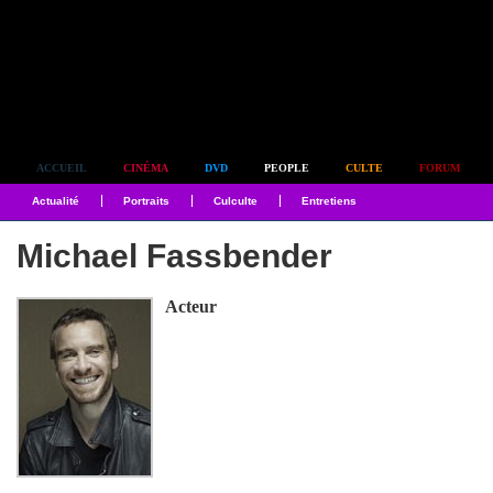
Simplement culte
ACCUEIL
CINÉMA
DVD
PEOPLE
CULTE
FORUM
Actualité
Portraits
Culculte
Entretiens
Michael Fassbender
Acteur