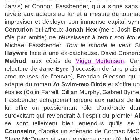
Jarvis) et Connor. Fassbender, qui a signé sans p
révélé aux acteurs au fur et à mesure du tournag
improviser et déployer son immense capital symp
Centurion
et l’affreux
Jonah Hex
(merci Josh Brol
rôle par amitié) ne réussissent à ternir son étoil
Michael Fassbender.
Tout le monde le veut
. S
Haywire
face à une ex-catcheuse, David Cronen
Method
, aux côtés de
Viggo Mortensen
, Ca
relecture de
Jane Eyre
(l’occasion de faire plais
amoureuses de l’œuvre), Brendan Gleeson qui ré
adapté du roman
At Swim-two Birds
et s’offre un
étoiles (Colin Farrell, Cillian Murphy, Gabriel By
Fassbender échapperait encore aux radars de la c
lui offre un passionnant rôle d'androïde d
surexcitant qui reviendrait à l’esprit du premier
A
se sont tellement bien entendus qu'ils se 
Counselor
, d'après un scénario de Cormac McCa
Steve McQueen et son deuxième coup d'éclat (l