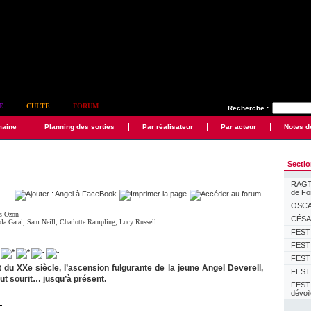
E
CULTE
FORUM
Recherche :
maine
Planning des sorties
Par réalisateur
Par acteur
Notes d
Secti
RAGTI
de F
OSCAR
is Ozon
CÉSAR
la Garai
,
Sam Neill
,
Charlotte Rampling
,
Lucy Russell
FESTI
FESTI
FESTI
 du XXe siècle, l’ascension fulgurante de la jeune Angel Deverell,
FESTI
out sourit… jusqu’à présent.
FEST
dévoi
L