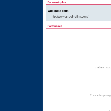
En savoir plus
Quelques liens :
http://www.angel-lefilm.com/
Partenaires
Cinéma
:
Actu
Comme les protagon