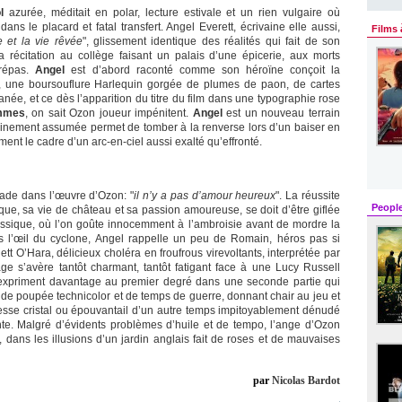
l
azurée, méditait en polar, lecture estivale et un rien vulgaire où
ns le placard et fatal transfert. Angel Everett, écrivaine elle aussi,
Films 
e et la vie rêvée
", glissement identique des réalités qui fait de son
 récitation au collège faisant un palais d’une épicerie, aux morts
trépas.
Angel
est d’abord raconté comme son héroïne conçoit la
es, une boursouflure Harlequin gorgée de plumes de paon, de cartes
anée, et ce dès l’apparition du titre du film dans une typographie rose
mmes
, on sait Ozon joueur impénitent.
Angel
est un nouveau terrain
pleinement assumée permet de tomber à la renverse lors d’un baiser en
ent le cadre d’un arc-en-ciel aussi exalté qu’effronté.
ade dans l’œuvre d’Ozon: "
il n’y a pas d’amour heureux
". La réussite
Peopl
ique, sa vie de château et sa passion amoureuse, se doit d’être giflée
ssique, où l’on goûte innocemment à l’ambroisie avant de mordre la
l’œil du cyclone, Angel rappelle un peu de Romain, héros pas si
lett O’Hara, délicieux choléra en froufrous virevoltants, interprétée par
ge s’avère tantôt charmant, tantôt fatigant face à une Lucy Russell
expriment davantage au premier degré dans une seconde partie qui
 poupée technicolor et de temps de guerre, donnant chair au jeu et
esse cristal ou épouvantail d’un autre temps impitoyablement dénudé
te. Malgré d’évidents problèmes d’huile et de tempo, l’ange d’Ozon
 dans les illusions d’un jardin anglais fait de roses et de mauvaises
par
Nicolas Bardot