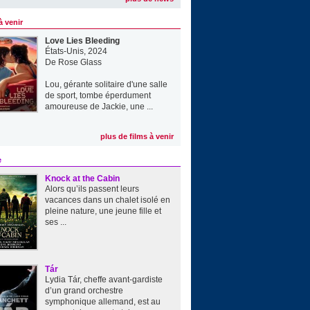
à venir
Love Lies Bleeding
États-Unis, 2024
De
Rose Glass
Lou, gérante solitaire d'une salle
de sport, tombe éperdument
amoureuse de Jackie, une ...
plus de films à venir
e
Knock at the Cabin
Alors qu’ils passent leurs
vacances dans un chalet isolé en
pleine nature, une jeune fille et
ses ...
Tár
Lydia Tár, cheffe avant-gardiste
d’un grand orchestre
symphonique allemand, est au