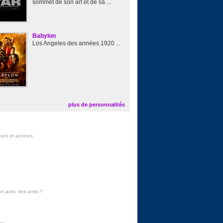
sommet de son art et de sa ...
Babylon
Los Angeles des années 1920 ...
plus de personnalités
urs et actrices
on avec des amis
?