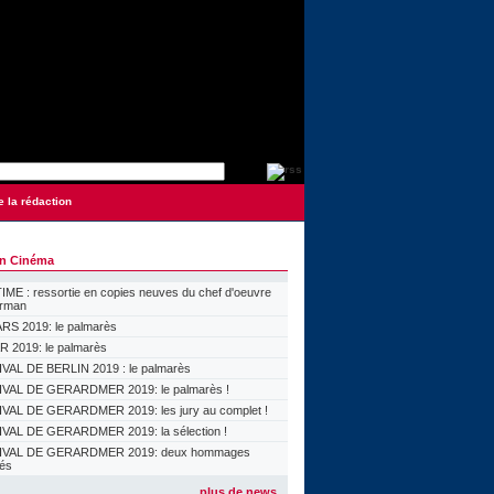
e la rédaction
on Cinéma
ME : ressortie en copies neuves du chef d'oeuvre
orman
S 2019: le palmarès
 2019: le palmarès
VAL DE BERLIN 2019 : le palmarès
VAL DE GERARDMER 2019: le palmarès !
VAL DE GERARDMER 2019: les jury au complet !
VAL DE GERARDMER 2019: la sélection !
IVAL DE GERARDMER 2019: deux hommages
lés
plus de news