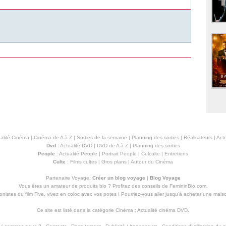
alité Cinéma
|
Cinéma de A à Z
|
Sorties de la semaine
|
Planning des sorties
|
Réalisateurs
|
Acte
Dvd
:
Actualité DVD
|
DVD de A à Z
|
Planning des sorties
People
:
Actualité People
|
Portrait People
|
Culculte
|
Entretiens
Culte
:
Films cultes
|
Gros plans
|
Autour du Cinéma
Partenaire Voyage:
Créer un blog voyage
|
Blog Voyage
Vous êtes un amateur de produits
bio
? Profitez des conseils de FemininBio.com.
istes du film Five, vivez en coloc avec vos potes ! Pourriez-vous aller jusqu'à
acheter une mais
Ce site est listé dans la catégorie
Cinéma
:
Actualité cinéma DVD
.