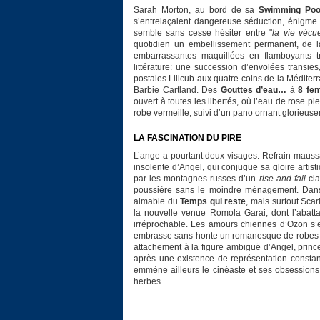
Sarah Morton, au bord de sa
Swimming Poo
s’entrelaçaient dangereuse séduction, énigme da
semble sans cesse hésiter entre "
la vie vécu
quotidien un embellissement permanent, de la
embarrassantes maquillées en flamboyants 
littérature: une succession d’envolées transi
postales Lilicub aux quatre coins de la Méditerr
Barbie Cartland. Des
Gouttes d’eau…
à
8 fe
ouvert à toutes les libertés, où l’eau de rose 
robe vermeille, suivi d’un pano ornant glorieusem
LA FASCINATION DU PIRE
L’ange a pourtant deux visages. Refrain mauss
insolente d’Angel, qui conjugue sa gloire artist
par les montagnes russes d’un
rise and fall
cla
poussière sans le moindre ménagement. Dans 
aimable du
Temps qui reste
, mais surtout Scar
la nouvelle venue Romola Garai, dont l’abatta
irréprochable. Les amours chiennes d’Ozon s’
embrasse sans honte un romanesque de robes de
attachement à la figure ambiguë d’Angel, princ
après une existence de représentation constan
emmène ailleurs le cinéaste et ses obsessions,
herbes.