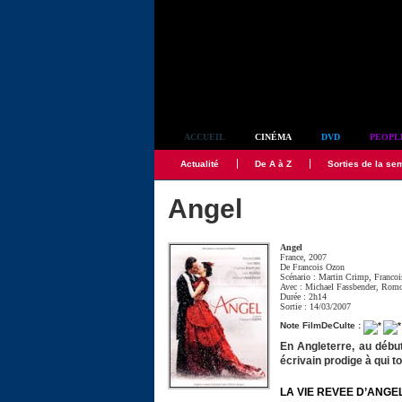
Simplement culte
ACCUEIL
CINÉMA
DVD
PEOPL
Actualité
De A à Z
Sorties de la se
Angel
Angel
France, 2007
De
Francois Ozon
Scénario :
Martin Crimp
,
Franco
Avec :
Michael Fassbender
,
Romo
Durée : 2h14
Sortie : 14/03/2007
Note FilmDeCulte :
En Angleterre, au début
écrivain prodige à qui t
LA VIE REVEE D’ANGE