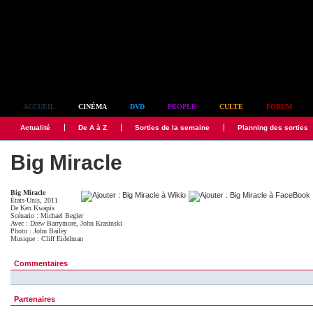
Simplement culte
ACCUEIL
CINÉMA
DVD
PEOPLE
CULTE
FORUM
Actualité
De A à Z
Sorties de la semaine
Planning des sorties
Big Miracle
Big Miracle
États-Unis, 2011
De
Ken Kwapis
Scénario :
Michael Begler
Avec :
Drew Barrymore
,
John Krasinski
Photo :
John Bailey
Musique :
Cliff Eidelman
Commentaires
Partenaires