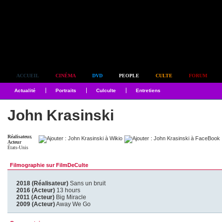
Simplement culte
ACCUEIL
CINÉMA
DVD
PEOPLE
CULTE
FORUM
Actualité
Portraits
Culculte
Entretiens
John Krasinski
Réalisateur,
Acteur
États-Unis
Filmographie sur FilmDeCulte
2018 (Réalisateur)
Sans un bruit
2016 (Acteur)
13 hours
2011 (Acteur)
Big Miracle
2009 (Acteur)
Away We Go