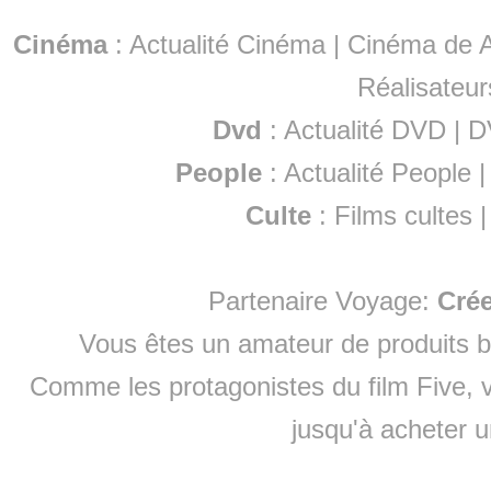
Cinéma
:
Actualité Cinéma
|
Cinéma de A
Réalisateur
Dvd
:
Actualité DVD
|
D
People
:
Actualité People
Culte
:
Films cultes
Partenaire Voyage:
Cré
Vous êtes un amateur de produits
b
Comme les protagonistes du film Five, v
jusqu'à
acheter 