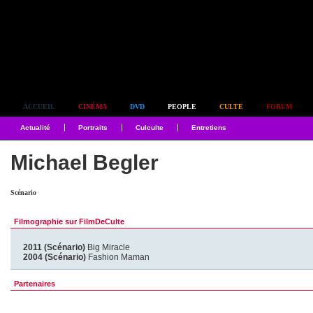
Simplement culte
ACCUEIL
CINÉMA
DVD
PEOPLE
CULTE
FORUM
Actualité
Portraits
Culculte
Entretiens
Michael Begler
Scénario
Filmographie sur FilmDeCulte
2011 (Scénario)
Big Miracle
2004 (Scénario)
Fashion Maman
Partenaires