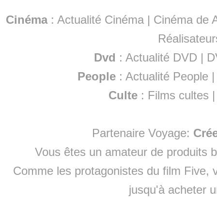
Cinéma
:
Actualité Cinéma
|
Cinéma de A
Réalisateur
Dvd
:
Actualité DVD
|
D
People
:
Actualité People
Culte
:
Films cultes
Partenaire Voyage:
Cré
Vous êtes un amateur de produits
b
Comme les protagonistes du film Five, v
jusqu'à
acheter 