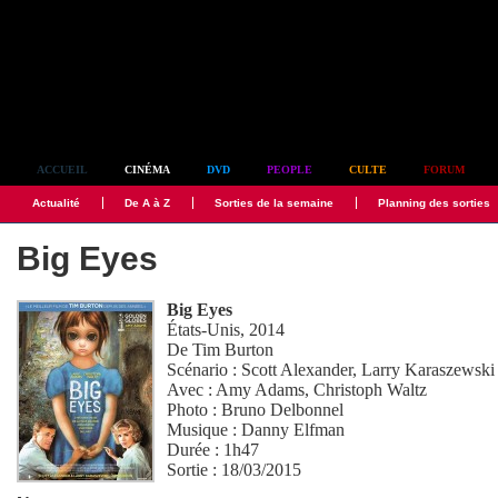
Simplement culte
ACCUEIL
CINÉMA
DVD
PEOPLE
CULTE
FORUM
Actualité
De A à Z
Sorties de la semaine
Planning des sorties
Big Eyes
Big Eyes
États-Unis, 2014
De
Tim Burton
Scénario :
Scott Alexander
,
Larry Karaszewski
Avec :
Amy Adams
,
Christoph Waltz
Photo :
Bruno Delbonnel
Musique :
Danny Elfman
Durée : 1h47
Sortie : 18/03/2015