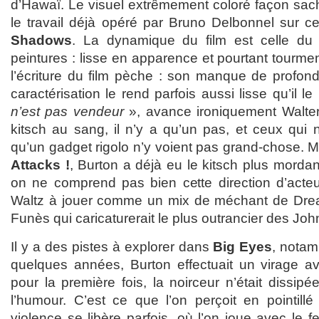
d’Hawaï. Le visuel extrêmement coloré façon sac
le travail déjà opéré par Bruno Delbonnel sur c
Shadows
. La dynamique du film est celle du
peintures : lisse en apparence et pourtant tourmen
l’écriture du film pèche : son manque de profo
caractérisation le rend parfois aussi lisse qu’il le
n’est pas vendeur
», avance ironiquement Walter
kitsch au sang, il n’y a qu’un pas, et ceux qui 
qu’un gadget rigolo n’y voient pas grand-chose. M
Attacks !
, Burton a déjà eu le kitsch plus mord
on ne comprend pas bien cette direction d’acte
Waltz à jouer comme un mix de méchant de Dre
Funès qui caricaturerait le plus outrancier des Jo
Il y a des pistes à explorer dans
Big Eyes
, notam
quelques années, Burton effectuait un virage 
pour la première fois, la noirceur n’était dissipé
l’humour. C’est ce que l’on perçoit en pointil
violence se libère parfois, où l’on joue avec le f