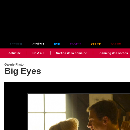
Simplement culte
ACCUEIL
CINÉMA
DVD
PEOPLE
CULTE
FORUM
Actualité
De A à Z
Sorties de la semaine
Planning des sorties
Galerie Photo
Big Eyes