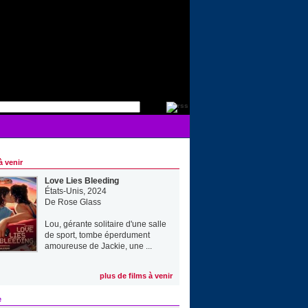
à venir
Love Lies Bleeding
États-Unis, 2024
De
Rose Glass
Lou, gérante solitaire d'une salle
de sport, tombe éperdument
amoureuse de Jackie, une ...
plus de films à venir
e