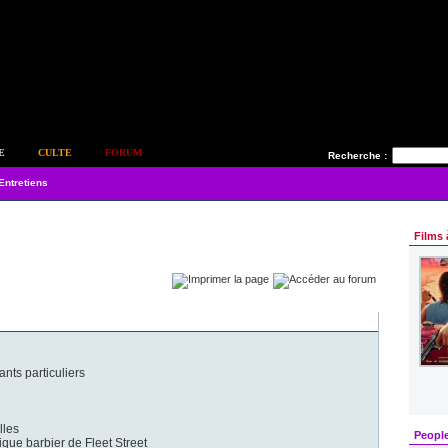
E
CULTE
FORUM
Recherche :
Entretiens
Films 
ants particuliers
lles
Peopl
que barbier de Fleet Street