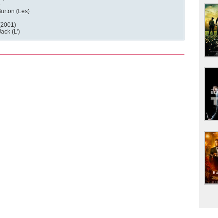
e
urton (Les)
(2001)
ack (L')