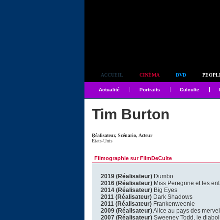
Simplement culte
ACCUEIL
CINÉMA
DVD
PEOPL
Actualité
Portraits
Culculte
Tim Burton
Réalisateur, Scénario, Acteur
États-Unis
Filmographie sur FilmDeCulte
2019 (Réalisateur)
Dumbo
2016 (Réalisateur)
Miss Peregrine et les enf
2014 (Réalisateur)
Big Eyes
2011 (Réalisateur)
Dark Shadows
2011 (Réalisateur)
Frankenweenie
2009 (Réalisateur)
Alice au pays des mervei
2007 (Réalisateur)
Sweeney Todd, le diaboli