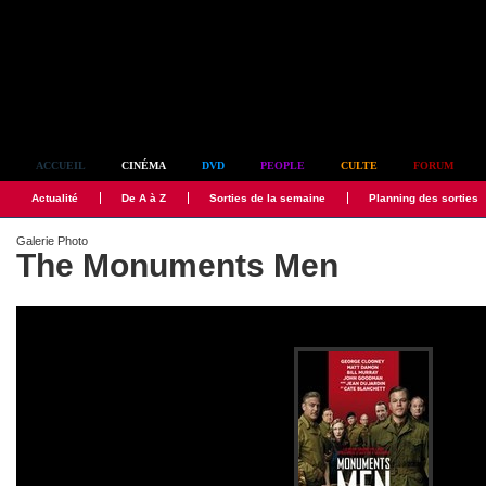
Simplement culte
ACCUEIL
CINÉMA
DVD
PEOPLE
CULTE
FORUM
Actualité
De A à Z
Sorties de la semaine
Planning des sorties
Galerie Photo
The Monuments Men