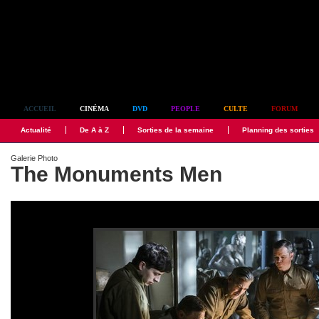
Simplement culte
ACCUEIL
CINÉMA
DVD
PEOPLE
CULTE
FORUM
Actualité
De A à Z
Sorties de la semaine
Planning des sorties
Galerie Photo
The Monuments Men