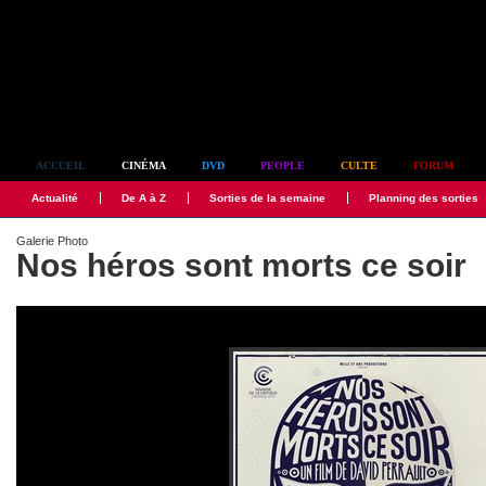
Simplement culte
ACCUEIL
CINÉMA
DVD
PEOPLE
CULTE
FORUM
Actualité
De A à Z
Sorties de la semaine
Planning des sorties
Galerie Photo
Nos héros sont morts ce soir