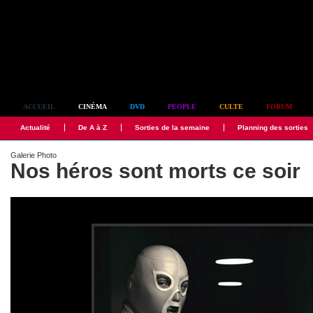
Simplement culte
ACCUEIL
CINÉMA
DVD
PEOPLE
CULTE
FORUM
Actualité
De A à Z
Sorties de la semaine
Planning des sorties
Galerie Photo
Nos héros sont morts ce soir