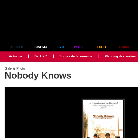
Simplement culte
ACCUEIL
CINÉMA
DVD
PEOPLE
CULTE
FORUM
Actualité
De A à Z
Sorties de la semaine
Planning des sorties
Galerie Photo
Nobody Knows