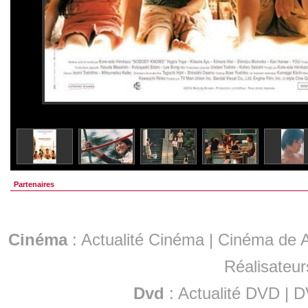
Partenaires
Cinéma
:
Actualité Cinéma
|
Cinéma de A
Réalisateur
Dvd
:
Actualité DVD
|
D