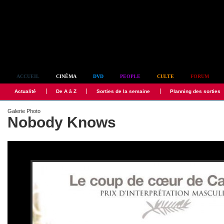
Simplement culte
ACCUEIL
CINÉMA
DVD
PEOPLE
CULTE
FORUM
Actualité
De A à Z
Sorties de la semaine
Planning des sorties
Galerie Photo
Nobody Knows