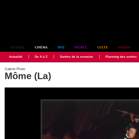
Simplement culte
ACCUEIL
CINÉMA
DVD
PEOPLE
CULTE
FORUM
Actualité
De A à Z
Sorties de la semaine
Planning des sorties
Galerie Photo
Môme (La)