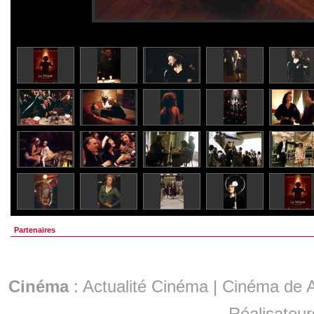
Partenaires
Cinéma
:
Actualité Cinéma
|
Cinéma de A
Réalisateur