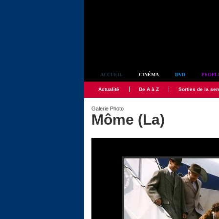
Simplement culte
ACCUEIL
CINÉMA
DVD
PEOPL
Actualité
De A à Z
Sorties de la se
Galerie Photo
Môme (La)