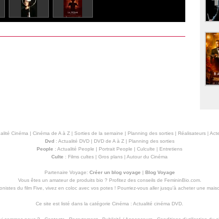
alité Cinéma
|
Cinéma de A à Z
|
Sorties de la semaine
|
Planning des sorties
|
Réalisateurs
|
Acte
Dvd
:
Actualité DVD
|
DVD de A à Z
|
Planning des sorties
People
:
Actualité People
|
Portrait People
|
Culculte
|
Entretiens
Culte
:
Films cultes
|
Gros plans
|
Autour du Cinéma
Partenaire Voyage:
Créer un blog voyage
|
Blog Voyage
Vous êtes un amateur de produits
bio
? Profitez des conseils de FemininBio.com.
istes du film Five, vivez en coloc avec vos potes ! Pourriez-vous aller jusqu'à
acheter une mais
Ce site est listé dans la catégorie
Cinéma
:
Actualité cinéma DVD
.