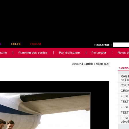
E
CULTE
FORUM
Recherche :
maine
Planning des sorties
Par réalisateur
Par acteur
Notes d
Retour à l'article : Môme (La)
Secti
RAGTI
de F
OSCAR
CÉSAR
FESTI
FESTI
FESTI
FESTI
FEST
dévoi