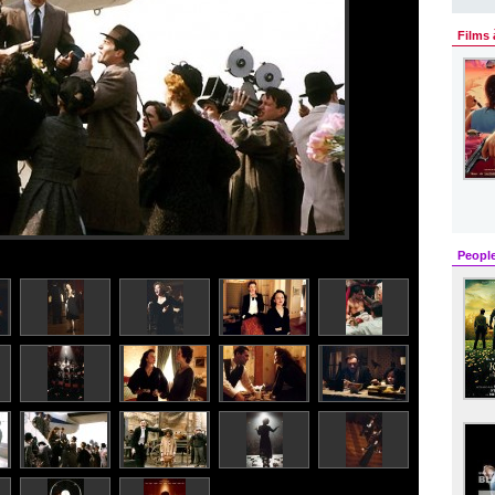
Films 
Peopl