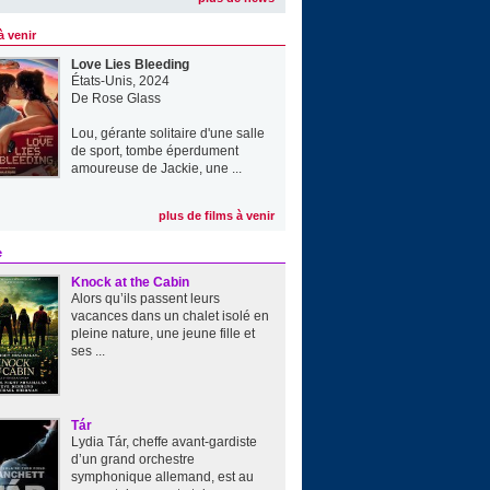
à venir
Love Lies Bleeding
États-Unis, 2024
De
Rose Glass
Lou, gérante solitaire d'une salle
de sport, tombe éperdument
amoureuse de Jackie, une ...
plus de films à venir
e
Knock at the Cabin
Alors qu’ils passent leurs
vacances dans un chalet isolé en
pleine nature, une jeune fille et
ses ...
Tár
Lydia Tár, cheffe avant-gardiste
d’un grand orchestre
symphonique allemand, est au