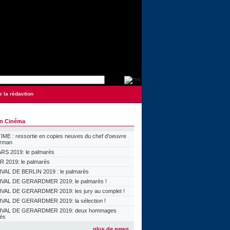
e la rédaction
on Cinéma
ME : ressortie en copies neuves du chef d'oeuvre
orman
S 2019: le palmarès
 2019: le palmarès
VAL DE BERLIN 2019 : le palmarès
VAL DE GERARDMER 2019: le palmarès !
VAL DE GERARDMER 2019: les jury au complet !
VAL DE GERARDMER 2019: la sélection !
IVAL DE GERARDMER 2019: deux hommages
lés
plus de news