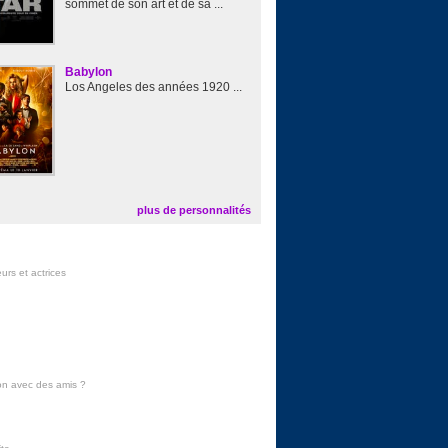
sommet de son art et de sa ...
Babylon
Los Angeles des années 1920 ...
plus de personnalités
urs et actrices
on avec des amis
?