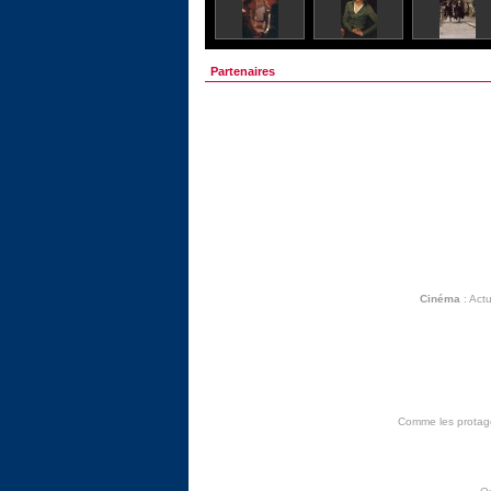
Partenaires
Cinéma
:
Actu
Comme les protagon