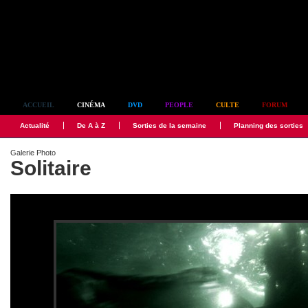
Simplement culte
ACCUEIL
CINÉMA
DVD
PEOPLE
CULTE
FORUM
Actualité
De A à Z
Sorties de la semaine
Planning des sorties
Galerie Photo
Solitaire