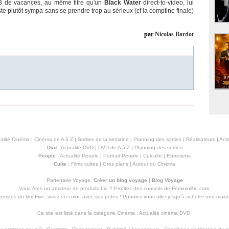
e B de vacances, au même titre qu'un
Black Water
direct-to-video, lui
te plutôt sympa sans se prendre trop au sérieux (cf la comptine finale)
par
Nicolas Bardot
alité Cinéma
|
Cinéma de A à Z
|
Sorties de la semaine
|
Planning des sorties
|
Réalisateurs
|
Acte
Dvd
:
Actualité DVD
|
DVD de A à Z
|
Planning des sorties
People
:
Actualité People
|
Portrait People
|
Culculte
|
Entretiens
Culte
:
Films cultes
|
Gros plans
|
Autour du Cinéma
Partenaire Voyage:
Créer un blog voyage
|
Blog Voyage
Vous êtes un amateur de produits
bio
? Profitez des conseils de FemininBio.com.
istes du film Five, vivez en coloc avec vos potes ! Pourriez-vous aller jusqu'à
acheter une mais
Ce site est listé dans la catégorie
Cinéma
:
Actualité cinéma DVD
.