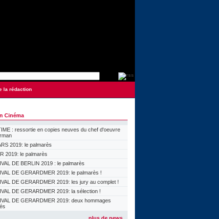
e la rédaction
on Cinéma
ME : ressortie en copies neuves du chef d'oeuvre
orman
S 2019: le palmarès
 2019: le palmarès
VAL DE BERLIN 2019 : le palmarès
VAL DE GERARDMER 2019: le palmarès !
VAL DE GERARDMER 2019: les jury au complet !
VAL DE GERARDMER 2019: la sélection !
IVAL DE GERARDMER 2019: deux hommages
lés
plus de news