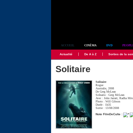
Simplement culte
ACCUEIL
CINÉMA
DVD
PEOPL
Actualité
De A à Z
Sorties de la se
Solitaire
Solitaire
Rogue
Australie, 2008
De
Greg McLean
Scénario :
Greg McLean
Avec :
John Jarratt
,
Radha Mitc
Photo :
Will Gibson
Durée : 1h35
Sortie : 13/08/2008
Note FilmDeCulte :