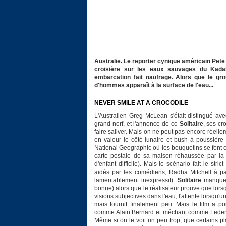
Australie. Le reporter cynique américain Pete
croisière sur les eaux sauvages du Kadak
embarcation fait naufrage. Alors que le gr
d'hommes apparaît à la surface de l'eau...
NEVER SMILE AT A CROCODILE
L'Australien Greg McLean s'était distingué av
grand nerf, et l'annonce de ce
Solitaire
, ses cr
faire saliver. Mais on ne peut pas encore ré
en valeur le côté lunaire et bush à poussière 
National Geographic où les bouquetins se font cr
carte postale de sa maison réhaussée par la
d'enfant difficile). Mais le scénario fait le s
aidés par les comédiens, Radha Mitchell à par
lamentablement inexpressif).
Solitaire
manque d
bonne) alors que le réalisateur prouve que lors
visions subjectives dans l'eau, l'attente lorsqu'u
mais fournit finalement peu. Mais le film a po
comme Alain Bernard et méchant comme Federica Pe
Même si on le voit un peu trop, que certains pla