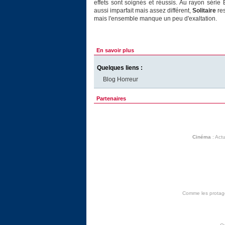
effets sont soignés et réussis. Au rayon séri
aussi imparfait mais assez différent,
Solitaire
res
mais l'ensemble manque un peu d'exaltation.
En savoir plus
Quelques liens :
Blog Horreur
Partenaires
Cinéma
:
Actu
Comme les protagon