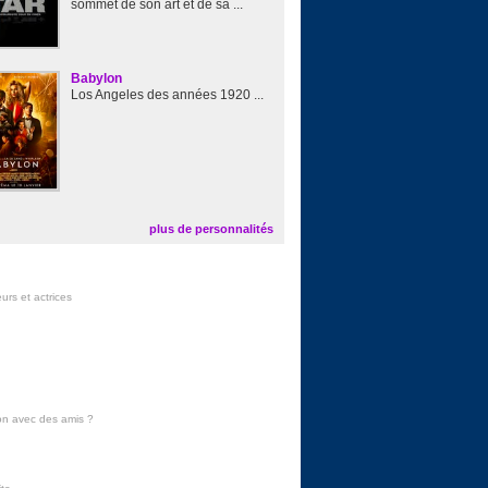
sommet de son art et de sa ...
Babylon
Los Angeles des années 1920 ...
plus de personnalités
urs et actrices
on avec des amis
?