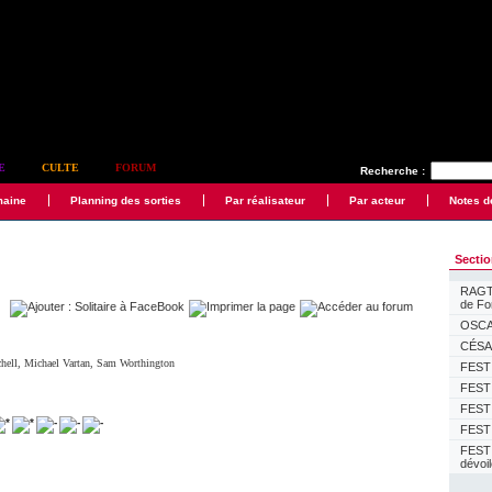
E
CULTE
FORUM
Recherche :
maine
Planning des sorties
Par réalisateur
Par acteur
Notes d
Secti
RAGTI
de F
OSCAR
CÉSAR
hell
,
Michael Vartan
,
Sam Worthington
FESTI
FESTI
FESTI
FESTI
FEST
dévoi