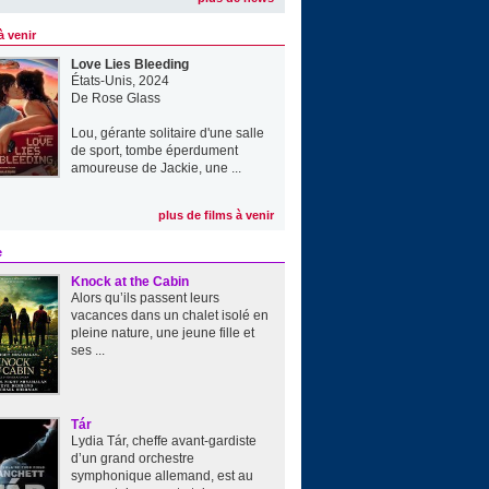
à venir
Love Lies Bleeding
États-Unis, 2024
De
Rose Glass
Lou, gérante solitaire d'une salle
de sport, tombe éperdument
amoureuse de Jackie, une ...
plus de films à venir
e
Knock at the Cabin
Alors qu’ils passent leurs
vacances dans un chalet isolé en
pleine nature, une jeune fille et
ses ...
Tár
Lydia Tár, cheffe avant-gardiste
d’un grand orchestre
symphonique allemand, est au