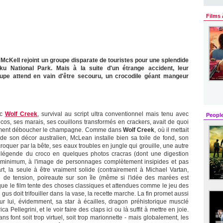
Films 
 McKell rejoint un groupe disparate de touristes pour une splendide
u National Park. Mais à la suite d'un étrange accident, leur
oupe attend en vain d'être secouru, un crocodile géant mangeur
ec
Wolf Creek
, survival au script ultra conventionnel mais tenu avec
Peopl
ocos, ses marais, ses couillons transformés en crackers, avait de quoi
ellement déboucher le champagne. Comme dans
Wolf Creek
, où il mettait
de son décor australien, McLean installe bien sa toile de fond, son
oquer par la bête, ses eaux troubles en jungle qui grouille, une autre
 légende du croco en quelques photos cracras (dont une digestion
trict minimum, à l'image de personnages complètement insipides et pas
t, la seule à être vraiment solide (contrairement à Michael Vartan,
e tension, poireaute sur son île (même si l'idée des marées est
que le film tente des choses classiques et attendues comme le jeu des
n gus doit trifouiller dans la vase, la recette marche. La fin promet aussi
ur lui, évidemment, sa star à écailles, dragon préhistorique musclé
llegrini, et le voir faire des claps ici ou là suffit à mettre en joie.
ns font soit trop virtuel, soit trop marionnette - mais globalement, les