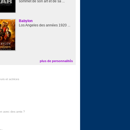
sommet de son art et de sa ...
Babylon
Los Angeles des années 1920 ...
plus de personnalités
urs et actrices
on avec des amis
?