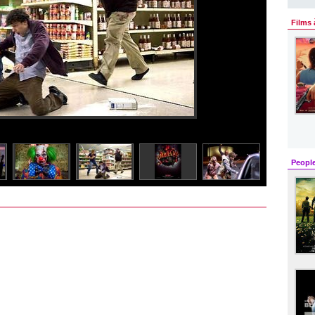
Films 
Peopl