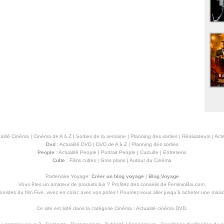
alité Cinéma
|
Cinéma de A à Z
|
Sorties de la semaine
|
Planning des sorties
|
Réalisateurs
|
Acte
Dvd
:
Actualité DVD
|
DVD de A à Z
|
Planning des sorties
People
:
Actualité People
|
Portrait People
|
Culculte
|
Entretiens
Culte
:
Films cultes
|
Gros plans
|
Autour du Cinéma
Partenaire Voyage:
Créer un blog voyage
|
Blog Voyage
Vous êtes un amateur de produits
bio
? Profitez des conseils de FemininBio.com.
istes du film Five, vivez en coloc avec vos potes ! Pourriez-vous aller jusqu'à
acheter une mais
Ce site est listé dans la catégorie
Cinéma
:
Actualité cinéma DVD
.