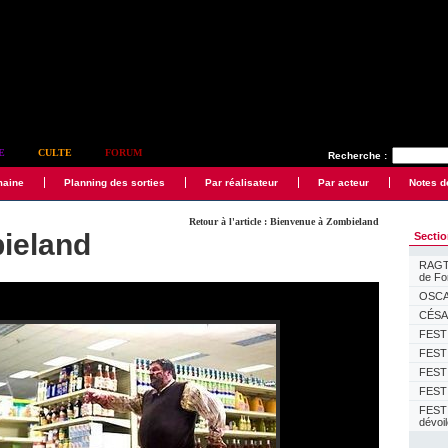
E
CULTE
FORUM
Recherche :
maine
Planning des sorties
Par réalisateur
Par acteur
Notes d
Retour à l'article : Bienvenue à Zombieland
ieland
Secti
RAGTI
de F
OSCAR
CÉSAR
FESTI
FESTI
FESTI
FESTI
FEST
dévoi