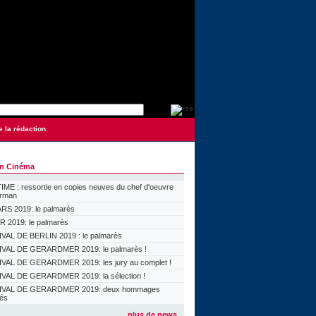
e la rédaction
on Cinéma
ME : ressortie en copies neuves du chef d'oeuvre
orman
S 2019: le palmarès
 2019: le palmarès
VAL DE BERLIN 2019 : le palmarès
VAL DE GERARDMER 2019: le palmarès !
VAL DE GERARDMER 2019: les jury au complet !
VAL DE GERARDMER 2019: la sélection !
IVAL DE GERARDMER 2019: deux hommages
lés
plus de news