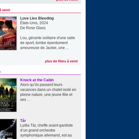
à venir
Love Lies Bleeding
États-Unis, 2024
De
Rose Glass
Lou, gérante solitaire d'une salle
de sport, tombe éperdument
amoureuse de Jackie, une ...
plus de films à venir
e
Knock at the Cabin
Alors qu’ils passent leurs
vacances dans un chalet isolé en
pleine nature, une jeune fille et
ses ...
Tár
Lydia Tár, cheffe avant-gardiste
d’un grand orchestre
symphonique allemand, est au