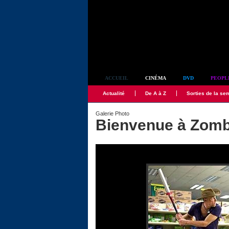
Simplement culte
ACCUEIL
CINÉMA
DVD
PEOPL
Actualité
De A à Z
Sorties de la se
Galerie Photo
Bienvenue à Zomb