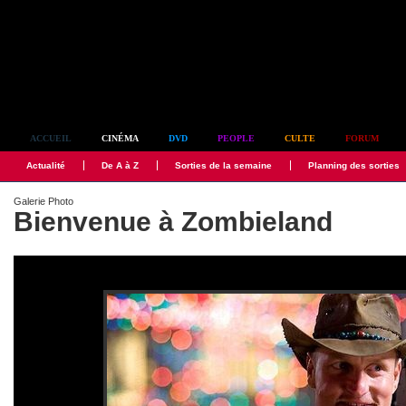
Simplement culte
ACCUEIL
CINÉMA
DVD
PEOPLE
CULTE
FORUM
Actualité
De A à Z
Sorties de la semaine
Planning des sorties
Galerie Photo
Bienvenue à Zombieland