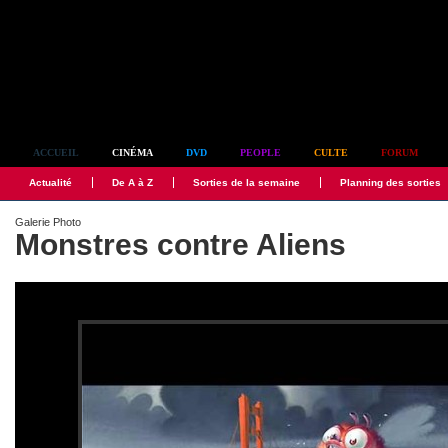
Simplement culte
ACCUEIL
CINÉMA
DVD
PEOPLE
CULTE
FORUM
Actualité
De A à Z
Sorties de la semaine
Planning des sorties
Galerie Photo
Monstres contre Aliens