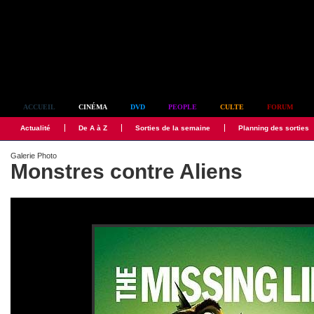
Simplement culte
ACCUEIL
CINÉMA
DVD
PEOPLE
CULTE
FORUM
Actualité
De A à Z
Sorties de la semaine
Planning des sorties
Galerie Photo
Monstres contre Aliens