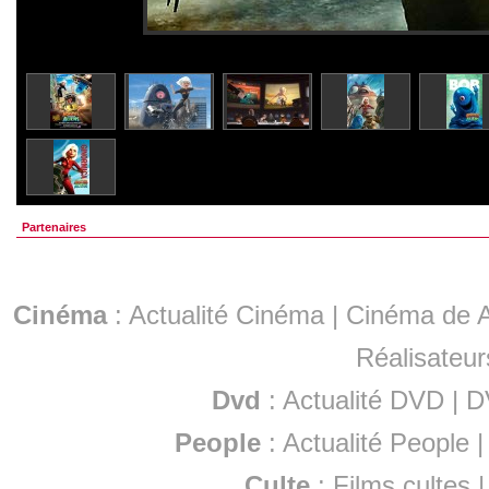
Partenaires
Cinéma
:
Actualité Cinéma
|
Cinéma de A
Réalisateur
Dvd
:
Actualité DVD
|
D
People
:
Actualité People
Culte
:
Films cultes