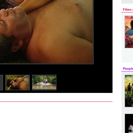
Films 
Peopl