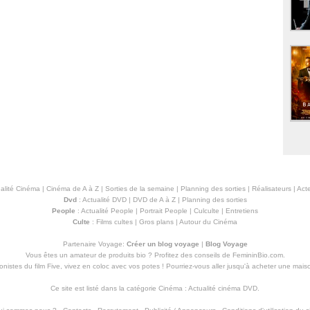
alité Cinéma
|
Cinéma de A à Z
|
Sorties de la semaine
|
Planning des sorties
|
Réalisateurs
|
Acte
Dvd
:
Actualité DVD
|
DVD de A à Z
|
Planning des sorties
People
:
Actualité People
|
Portrait People
|
Culculte
|
Entretiens
Culte
:
Films cultes
|
Gros plans
|
Autour du Cinéma
Partenaire Voyage:
Créer un blog voyage
|
Blog Voyage
Vous êtes un amateur de produits
bio
? Profitez des conseils de FemininBio.com.
istes du film Five, vivez en coloc avec vos potes ! Pourriez-vous aller jusqu'à
acheter une mais
Ce site est listé dans la catégorie
Cinéma
:
Actualité cinéma DVD
.