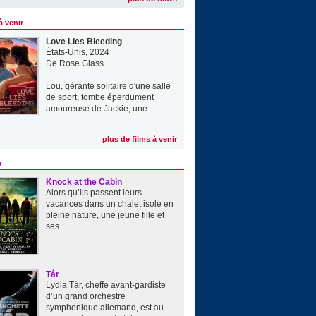
à venir
Love Lies Bleeding
États-Unis, 2024
De
Rose Glass
Lou, gérante solitaire d'une salle
de sport, tombe éperdument
amoureuse de Jackie, une ...
plus de films à venir
e
Knock at the Cabin
Alors qu’ils passent leurs
vacances dans un chalet isolé en
pleine nature, une jeune fille et
ses ...
Tár
Lydia Tár, cheffe avant-gardiste
d’un grand orchestre
symphonique allemand, est au