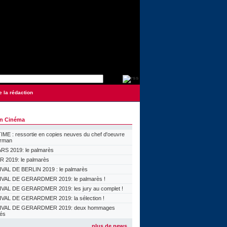
e la rédaction
on Cinéma
ME : ressortie en copies neuves du chef d'oeuvre
orman
S 2019: le palmarès
 2019: le palmarès
VAL DE BERLIN 2019 : le palmarès
VAL DE GERARDMER 2019: le palmarès !
VAL DE GERARDMER 2019: les jury au complet !
VAL DE GERARDMER 2019: la sélection !
IVAL DE GERARDMER 2019: deux hommages
lés
plus de news