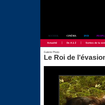
Simplement culte
ACCUEIL
CINÉMA
DVD
PEOPL
Actualité
De A à Z
Sorties de la se
Galerie Photo
Le Roi de l'évasio