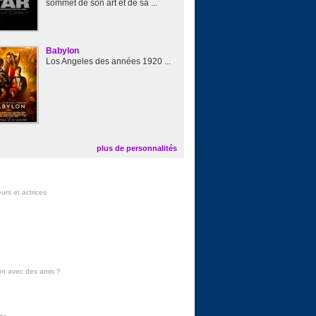
sommet de son art et de sa ...
Babylon
Los Angeles des années 1920 ...
plus de personnalités
urs et actrices
on avec des amis
?