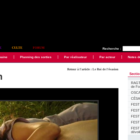
E
CULTE
FORUM
Recherche :
maine
Planning des sorties
Par réalisateur
Par acteur
Notes d
Retour à l'article : Le Roi de l'évasion
n
Secti
RAGTI
de F
OSCAR
CÉSAR
FESTI
FESTI
FESTI
FESTI
FEST
dévoi