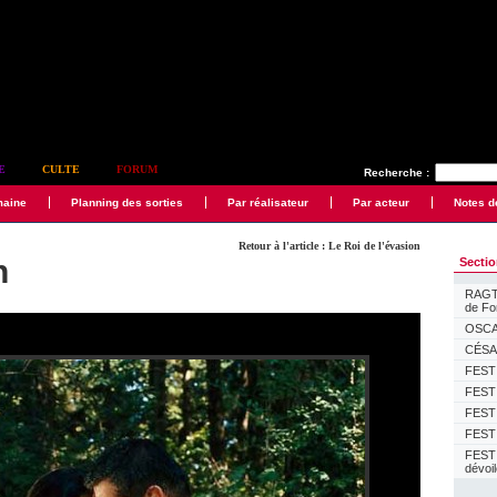
E
CULTE
FORUM
Recherche :
maine
Planning des sorties
Par réalisateur
Par acteur
Notes d
Retour à l'article : Le Roi de l'évasion
n
Secti
RAGTI
de F
OSCAR
CÉSAR
FESTI
FESTI
FESTI
FESTI
FEST
dévoi