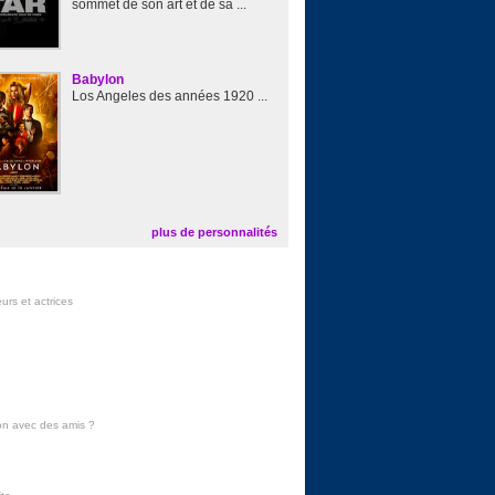
sommet de son art et de sa ...
Babylon
Los Angeles des années 1920 ...
plus de personnalités
urs et actrices
on avec des amis
?