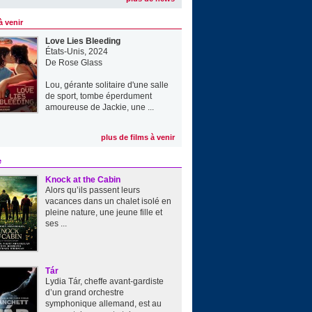
à venir
Love Lies Bleeding
États-Unis, 2024
De
Rose Glass
Lou, gérante solitaire d'une salle
de sport, tombe éperdument
amoureuse de Jackie, une ...
plus de films à venir
e
Knock at the Cabin
Alors qu’ils passent leurs
vacances dans un chalet isolé en
pleine nature, une jeune fille et
ses ...
Tár
Lydia Tár, cheffe avant-gardiste
d’un grand orchestre
symphonique allemand, est au