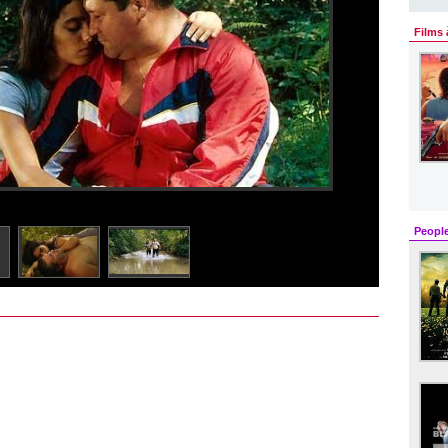
Films 
Peopl