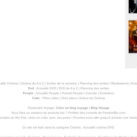
alité Cinéma
|
Cinéma de A à Z
|
Sorties de la semaine
|
Planning des sorties
|
Réalisateurs
|
Acte
Dvd
:
Actualité DVD
|
DVD de A à Z
|
Planning des sorties
People
:
Actualité People
|
Portrait People
|
Culculte
|
Entretiens
Culte
:
Films cultes
|
Gros plans
|
Autour du Cinéma
Partenaire Voyage:
Créer un blog voyage
|
Blog Voyage
Vous êtes un amateur de produits
bio
? Profitez des conseils de FemininBio.com.
istes du film Five, vivez en coloc avec vos potes ! Pourriez-vous aller jusqu'à
acheter une mais
Ce site est listé dans la catégorie
Cinéma
:
Actualité cinéma DVD
.