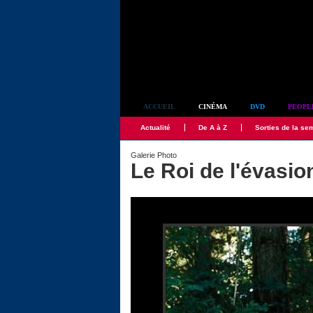
Simplement culte
ACCUEIL
CINÉMA
DVD
PEOPL
Actualité
De A à Z
Sorties de la se
Galerie Photo
Le Roi de l'évasio