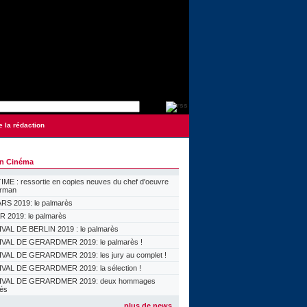
e la rédaction
on Cinéma
ME : ressortie en copies neuves du chef d'oeuvre
orman
S 2019: le palmarès
 2019: le palmarès
VAL DE BERLIN 2019 : le palmarès
VAL DE GERARDMER 2019: le palmarès !
VAL DE GERARDMER 2019: les jury au complet !
VAL DE GERARDMER 2019: la sélection !
IVAL DE GERARDMER 2019: deux hommages
lés
plus de news