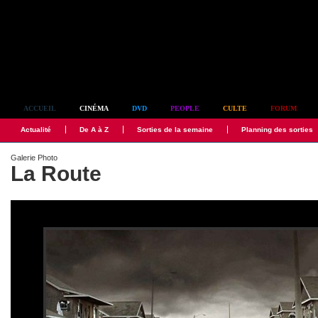
Simplement culte
ACCUEIL
CINÉMA
DVD
PEOPLE
CULTE
FORUM
Actualité
De A à Z
Sorties de la semaine
Planning des sorties
Galerie Photo
La Route