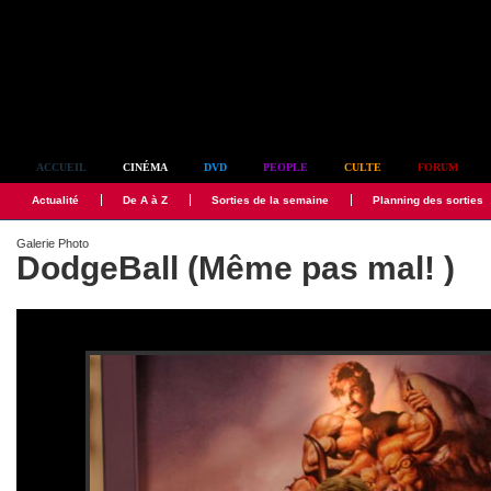
Simplement culte
ACCUEIL
CINÉMA
DVD
PEOPLE
CULTE
FORUM
Actualité
De A à Z
Sorties de la semaine
Planning des sorties
Galerie Photo
DodgeBall (Même pas mal! )