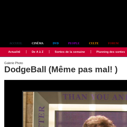
Simplement culte
ACCUEIL
CINÉMA
DVD
PEOPLE
CULTE
FORUM
Actualité
De A à Z
Sorties de la semaine
Planning des sorties
Galerie Photo
DodgeBall (Même pas mal! )