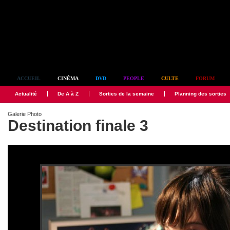
Simplement culte
ACCUEIL
CINÉMA
DVD
PEOPLE
CULTE
FORUM
Actualité
De A à Z
Sorties de la semaine
Planning des sorties
Galerie Photo
Destination finale 3