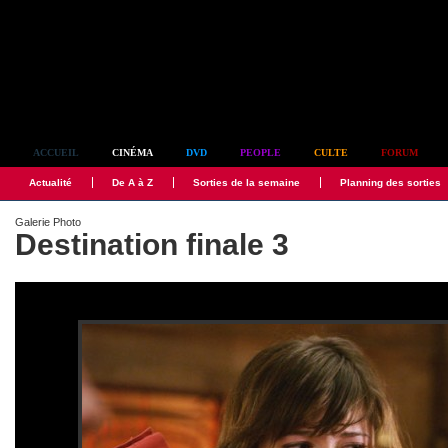
Simplement culte
ACCUEIL
CINÉMA
DVD
PEOPLE
CULTE
FORUM
Actualité
De A à Z
Sorties de la semaine
Planning des sorties
Galerie Photo
Destination finale 3