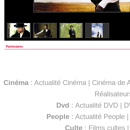
Partenaires
Cinéma
:
Actualité Cinéma
|
Cinéma de A
Réalisateur
Dvd
:
Actualité DVD
|
D
People
:
Actualité People
Culte
:
Films cultes