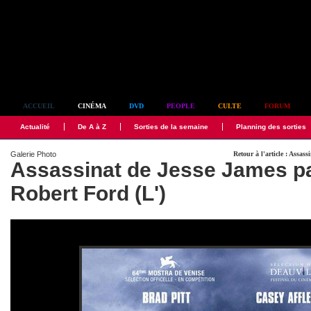
Simplement culte
ACCUEIL
CINÉMA
DVD
PEOPLE
CULTE
FORUM
Actualité
De A à Z
Sorties de la semaine
Planning des sorties
Galerie Photo
Retour à l'article : Assas
Assassinat de Jesse James pa
Robert Ford (L')